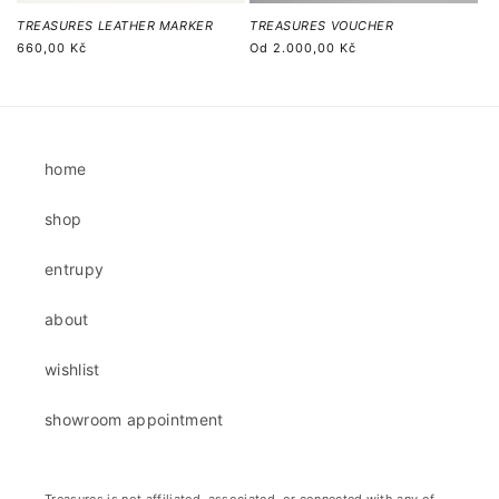
TREASURES LEATHER MARKER
TREASURES VOUCHER
Běžná
660,00 Kč
Běžná
Od
2.000,00 Kč
cena
cena
home
shop
entrupy
about
wishlist
showroom appointment
Treasures is not affiliated, associated, or connected with any of