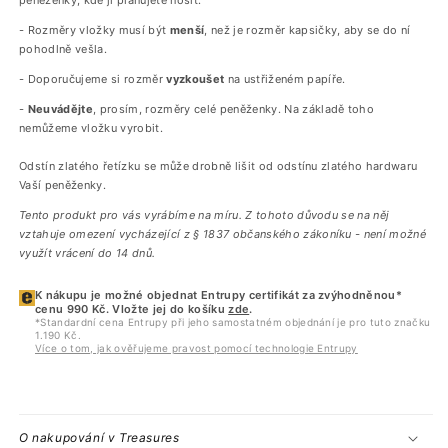
peněženky, kde ji plánujete nosit.
- Rozměry vložky musí být
menší
, než je rozměr kapsičky, aby se do ní
pohodlně vešla.
- Doporučujeme si rozměr
vyzkoušet
na ustřiženém papíře.
-
Neuvádějte
, prosím, rozměry celé peněženky. Na základě toho
nemůžeme vložku vyrobit.
Odstín zlatého řetízku se může drobně lišit od odstínu zlatého hardwaru
Vaší peněženky.
Tento produkt pro vás vyrábíme na míru. Z tohoto důvodu se na něj
vztahuje omezení vycházející z
§
1837 občanského zákoníku - není možné
využít vrácení do 14 dnů.
K nákupu je možné objednat Entrupy certifikát za zvýhodněnou*
cenu 990 Kč. Vložte jej do košíku
zde
.
*Standardní cena Entrupy při jeho samostatném objednání je pro tuto značku
1.190 Kč.
Více o tom, jak ověřujeme pravost pomocí technologie Entrupy
O nakupování v Treasures