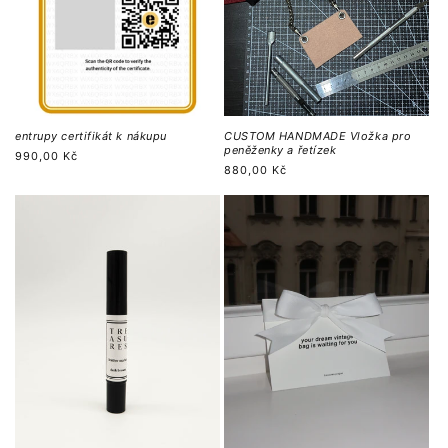
entrupy certifikát k nákupu
CUSTOM HANDMADE Vložka pro
peněženky a řetízek
Běžná
990,00 Kč
Běžná
880,00 Kč
cena
cena