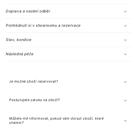
Doprava a osobní odběr
Prohlédnutí si v showroomu a rezervace
Stav, kondice
Následná péče
S
b
a
Je možné zboží rezervovat?
l
i
t
e
Poskytujete záruku na zboží?
l
n
ý
o
Můžete mě informovat, pokud vám dorazí zboží, které
b
sháním?
s
a
h