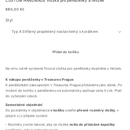
CUSTOM HANDMADE Vložka pro peněženky a řetízek
Běžná
880,00 Kč
cena
Styl
Přidat do košíku
Na míru ručně vyrobená filcová vložka pro peněženky doplněná o řetízek.
K nákupu peněženky v Treasures Prague
K peněženkám zakoupeným v Treasures Prague přidáváme jako dárek.
Po
vložení do košíku s peněženkou se automaticky aplikuje cena 0 czk. Platí
do vyčerpání zásob.
Samostatné objednání
Do poznámky k objednávce
v
košíku
uveďte
přesné
rozměry vložky
, v
jakých si ji přejete vyrobit:
- Rozměry zvolte takové, aby se vložka
vešla do příslušné kapsičky