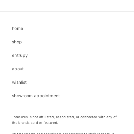
cena
cena
home
shop
entrupy
about
wishlist
showroom appointment
Treasures is not affiliated, associated, or connected with any of
the brands sold or featured.
All trademarks and copyrights are reserved to their respective