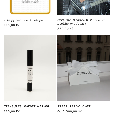
entrupy certifikát k nákupu
CUSTOM HANDMADE Vložka pro
peněženky a řetízek
Běžná
990,00 Kč
Běžná
880,00 Kč
cena
cena
TREASURES LEATHER MARKER
TREASURES VOUCHER
Běžná
660,00 Kč
Běžná
Od
2.000,00 Kč