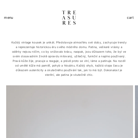
Přejít k
obsahu
Košík
menu
cart
Každý vintage kousek je unikát. Představuje atmosféru své doby, zachycuje trendy
a reprezentuje historickou éru svého módního domu. Patina, veškeré vrásky a
oděrky nejsou ničím, co by snižovalo krásu, naopak, jsou důkazem toho, že byl ve
svém dosavadním životě opravdu milovaný, užitečný, funkční a naplno používaný.
Pravá kůže žije, pracuje a reaguje, a právě proto se vlní, láme a patinuje. Na rozdíl
od umělé kůže má paměť, pohyb a hloubku. Každý ohyb, každá stopa času je
důkazem autenticity a skutečného používání tak, jak to má být. Dokonalost je
sterilní, ale patina je skutečně chic.
Přejít na
informace
o
produktu