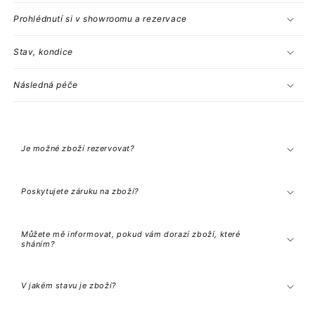
Prohlédnutí si v showroomu a rezervace
Stav, kondice
Následná péče
S
b
a
Je možné zboží rezervovat?
l
i
t
e
Poskytujete záruku na zboží?
l
n
ý
o
Můžete mě informovat, pokud vám dorazí zboží, které
b
sháním?
s
a
h
V jakém stavu je zboží?