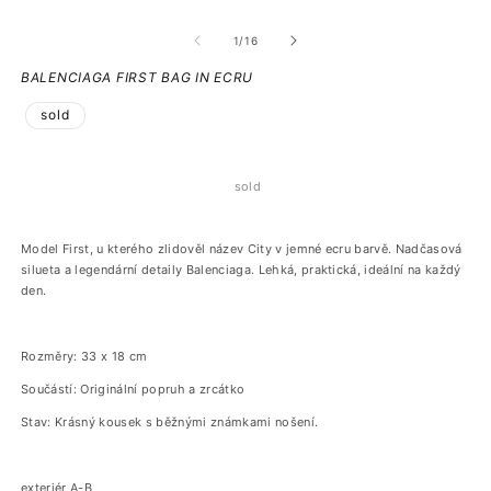
z
1
/
16
BALENCIAGA FIRST BAG IN ECRU
sold
sold
Model First, u kterého zlidověl název City v jemné ecru barvě. Nadčasová
silueta a legendární detaily Balenciaga. Lehká, praktická, ideální na každý
den.
Rozměry: 33 x 18 cm
Součástí: Originální popruh a zrcátko
Stav: Krásný kousek s běžnými známkami nošení.
exteriér A-B