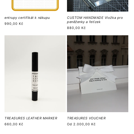
entrupy certifikát k nákupu
CUSTOM HANDMADE Vložka pro
peněženky a řetízek
Běžná
990,00 Kč
Běžná
880,00 Kč
cena
cena
TREASURES LEATHER MARKER
TREASURES VOUCHER
Běžná
660,00 Kč
Běžná
Od
2.000,00 Kč
cena
cena