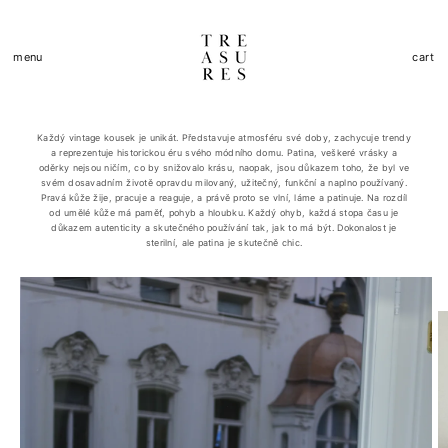
Přejít k
obsahu
Košík
menu
cart
Každý vintage kousek je unikát. Představuje atmosféru své doby, zachycuje trendy
a reprezentuje historickou éru svého módního domu. Patina, veškeré vrásky a
oděrky nejsou ničím, co by snižovalo krásu, naopak, jsou důkazem toho, že byl ve
svém dosavadním životě opravdu milovaný, užitečný, funkční a naplno používaný.
Pravá kůže žije, pracuje a reaguje, a právě proto se vlní, láme a patinuje. Na rozdíl
od umělé kůže má paměť, pohyb a hloubku. Každý ohyb, každá stopa času je
důkazem autenticity a skutečného používání tak, jak to má být. Dokonalost je
sterilní, ale patina je skutečně chic.
Přejít na
informace
o
produktu