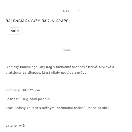
z
1
/
14
BALENCIAGA CITY BAG IN GRAPE
sold
sold
Ikonický Balenciaga City bag v nádherné hroznové barvě. Stylová a
praktická, se siluetou, která nikdy nevyjde z módy.
Rozměry: 36 x 25 cm
Součástí: Originální popruh
Stav: Krásný kousek s běžnými známkami nošení. Patina na kůži.
exteriér A-B