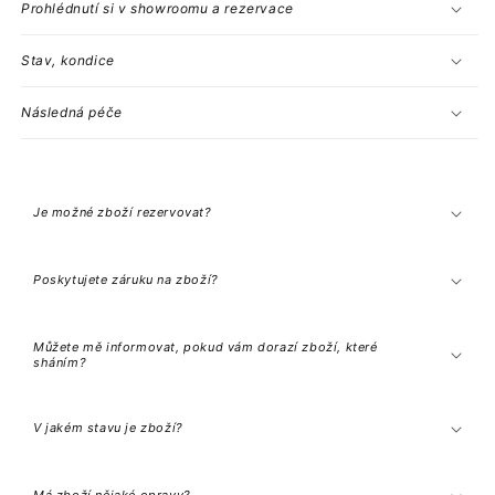
Prohlédnutí si v showroomu a rezervace
Stav, kondice
Následná péče
S
b
a
Je možné zboží rezervovat?
l
i
t
e
Poskytujete záruku na zboží?
l
n
ý
o
Můžete mě informovat, pokud vám dorazí zboží, které
b
sháním?
s
a
h
V jakém stavu je zboží?