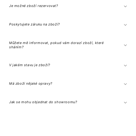
a
Je možné zboží rezervovat?
l
i
t
e
Poskytujete záruku na zboží?
l
n
ý
o
Můžete mě informovat, pokud vám dorazí zboží, které
b
sháním?
s
a
h
V jakém stavu je zboží?
Má zboží nějaké opravy?
Jak se mohu objednat do showroomu?