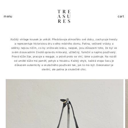
Přejít k
obsahu
Košík
menu
cart
Každý vintage kousek je unikát. Představuje atmosféru své doby, zachycuje trendy
a reprezentuje historickou éru svého módního domu. Patina, veškeré vrásky a
oděrky nejsou ničím, co by snižovalo krásu, naopak, jsou důkazem toho, že byl ve
svém dosavadním životě opravdu milovaný, užitečný, funkční a naplno používaný.
Pravá kůže žije, pracuje a reaguje, a právě proto se vlní, láme a patinuje. Na rozdíl
od umělé kůže má paměť, pohyb a hloubku. Každý ohyb, každá stopa času je
důkazem autenticity a skutečného používání tak, jak to má být. Dokonalost je
sterilní, ale patina je skutečně chic.
Přejít na
informace
o
produktu