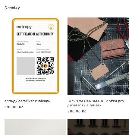
Doplňky
entrupy certifikát k nákupu
CUSTOM HANDMADE Vložka pro
peněženky a řetízek
Běžná
990,00 Kč
Běžná
880,00 Kč
cena
cena