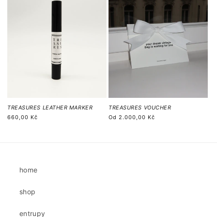
TREASURES LEATHER MARKER
TREASURES VOUCHER
Běžná
660,00 Kč
Běžná
Od
2.000,00 Kč
cena
cena
home
shop
entrupy