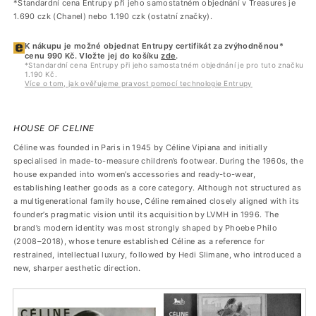
*Standardní cena Entrupy při jeho samostatném objednání v Treasures je
1.690 czk (Chanel) nebo 1.190 czk (ostatní značky).
K nákupu je možné objednat Entrupy certifikát za zvýhodněnou*
cenu 990 Kč. Vložte jej do košíku
zde
.
*Standardní cena Entrupy při jeho samostatném objednání je pro tuto značku
1.190 Kč.
Více o tom, jak ověřujeme pravost pomocí technologie Entrupy
HOUSE OF CELINE
Céline was founded in Paris in 1945 by Céline Vipiana and initially
specialised in made-to-measure children’s footwear. During the 1960s, the
house expanded into women’s accessories and ready-to-wear,
establishing leather goods as a core category. Although not structured as
a multigenerational family house, Céline remained closely aligned with its
founder’s pragmatic vision until its acquisition by LVMH in 1996. The
brand’s modern identity was most strongly shaped by Phoebe Philo
(2008–2018), whose tenure established Céline as a reference for
restrained, intellectual luxury, followed by Hedi Slimane, who introduced a
new, sharper aesthetic direction.