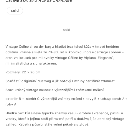
CELINE BOX BAG HORSE CARRIAGE
sold
sold
Vintage Celine shoulder bag z hladké box telecí kůže v tmavě hnědém
odstínu. Krásná silueta ze 70-80. let s ikonickou horse carriage sponou –
archivní kousek pro milovníky vintage Céline by Vipiana. Elegantní,
minimalistická a s charakterem.
Rozměry: 22 × 20 cm
Součástí: originální dustbag a již hotový Entrupy certifikát zdarma*
Stav: krásný vintage kousek s výraznějšími známkami nošení
exteriér B • interiér C výraznější známky nošení
• kovy B • ucha/popruh A •
rohy A
Hladká box kůže nese typické známky času – drobné škrábance, patinu a
vrásky, které k jejímu stáří přirozeně patří a dodávají jí autentický vintage
vzhled. Kabelka působí stále velmi pěkně a stylově.