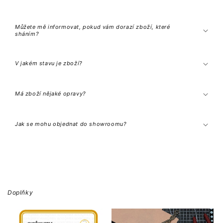
n
ý
o
Můžete mě informovat, pokud vám dorazí zboží, které
b
sháním?
s
a
h
V jakém stavu je zboží?
Má zboží nějaké opravy?
Jak se mohu objednat do showroomu?
Doplňky