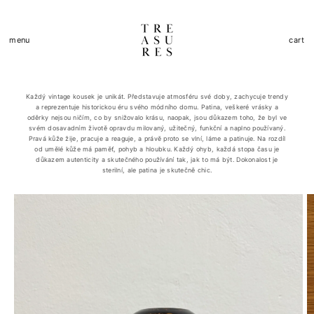
Přejít k
obsahu
Košík
menu
cart
Každý vintage kousek je unikát. Představuje atmosféru své doby, zachycuje trendy
a reprezentuje historickou éru svého módního domu. Patina, veškeré vrásky a
oděrky nejsou ničím, co by snižovalo krásu, naopak, jsou důkazem toho, že byl ve
svém dosavadním životě opravdu milovaný, užitečný, funkční a naplno používaný.
Pravá kůže žije, pracuje a reaguje, a právě proto se vlní, láme a patinuje. Na rozdíl
od umělé kůže má paměť, pohyb a hloubku. Každý ohyb, každá stopa času je
důkazem autenticity a skutečného používání tak, jak to má být. Dokonalost je
sterilní, ale patina je skutečně chic.
Přejít na
informace
o
produktu