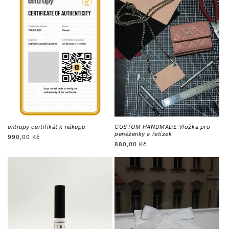
entrupy certifikát k nákupu
CUSTOM HANDMADE Vložka pro
peněženky a řetízek
Běžná
990,00 Kč
Běžná
880,00 Kč
cena
cena