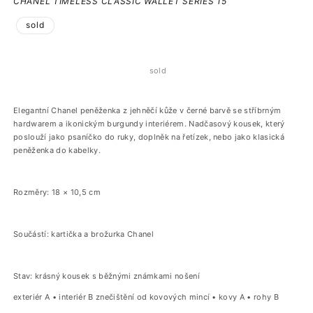
CHANEL TIMELESS CLASSIC WALLET SERIES 15
sold
sold
Elegantní Chanel peněženka z jehněčí kůže v černé barvě se stříbrným
hardwarem a ikonickým burgundy interiérem. Nadčasový kousek, který
poslouží jako psaníčko do ruky, doplněk na řetízek, nebo jako klasická
peněženka do kabelky.
Rozměry: 18 × 10,5 cm
Součástí: kartička a brožurka Chanel
Stav: krásný kousek s běžnými známkami nošení
exteriér A • interiér B znečištění od kovových mincí • kovy A • rohy B