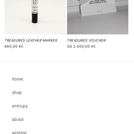
TREASURES LEATHER MARKER
TREASURES VOUCHER
Běžná
660,00 Kč
Běžná
Od
2.000,00 Kč
cena
cena
home
shop
entrupy
about
wishlist