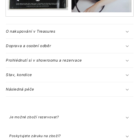
O nakupování v Treasures
Doprava a osobní odběr
Prohlédnutí si v showroomu a rezervace
Stav, kondice
Následná péče
S
b
a
Je možné zboží rezervovat?
l
i
t
e
Poskytujete záruku na zboží?
l