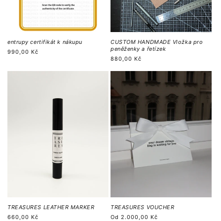
entrupy certifikát k nákupu
CUSTOM HANDMADE Vložka pro
peněženky a řetízek
Běžná
990,00 Kč
Běžná
880,00 Kč
cena
cena
TREASURES LEATHER MARKER
TREASURES VOUCHER
Běžná
660,00 Kč
Běžná
Od
2.000,00 Kč