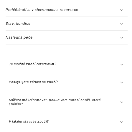
Prohlédnutí si v showroomu a rezervace
Stav, kondice
Následná péče
S
b
a
Je možné zboží rezervovat?
l
i
t
e
Poskytujete záruku na zboží?
l
n
ý
o
Můžete mě informovat, pokud vám dorazí zboží, které
b
sháním?
s
a
h
V jakém stavu je zboží?