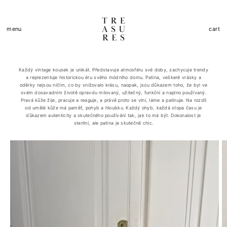
Přejít k
obsahu
Košík
menu
cart
Každý vintage kousek je unikát. Představuje atmosféru své doby, zachycuje trendy
a reprezentuje historickou éru svého módního domu. Patina, veškeré vrásky a
oděrky nejsou ničím, co by snižovalo krásu, naopak, jsou důkazem toho, že byl ve
svém dosavadním životě opravdu milovaný, užitečný, funkční a naplno používaný.
Pravá kůže žije, pracuje a reaguje, a právě proto se vlní, láme a patinuje. Na rozdíl
od umělé kůže má paměť, pohyb a hloubku. Každý ohyb, každá stopa času je
důkazem autenticity a skutečného používání tak, jak to má být. Dokonalost je
sterilní, ale patina je skutečně chic.
Přejít na
informace
o
produktu