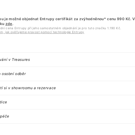
u je možné objednat Entrupy certifikát za zvýhodněnou* cenu 990 Kč. Vl
íku
zde
.
dní cena Entrupy při jeho samostatném objednání je pro tuto značku 1.190 Kč.
om, jak ověřujeme pravost pomocí technologie Entrupy
ání v Treasures
 osobní odběr
tí si v showroomu a rezervace
dice
 péče