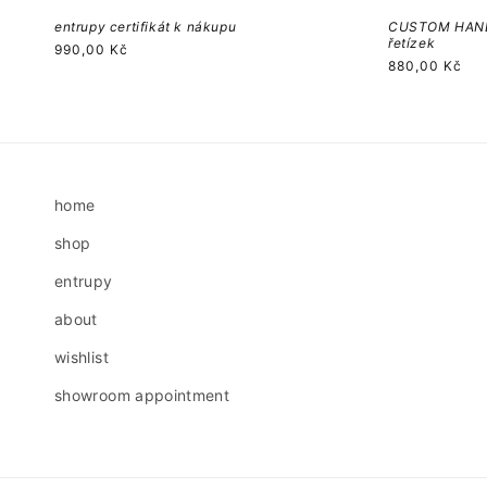
entrupy certifikát k nákupu
CUSTOM HAND
řetízek
Běžná
990,00 Kč
Běžná
880,00 Kč
cena
cena
home
shop
entrupy
about
wishlist
showroom appointment