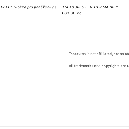
MADE Vložka pro peněženky a
TREASURES LEATHER MARKER
Běžná
660,00 Kč
cena
Treasures is not affiliated, associa
All trademarks and copyrights are r