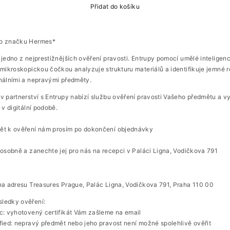
Přidat do košíku
o značku Hermes*
 jedno z nejprestižnějších ověření pravosti. Entrupy pomocí umělé inteligen
 mikroskopickou čočkou analyzuje strukturu materiálů a identifikuje jemné r
inálními a nepravými předměty.
v partnerství s Entrupy nabízí službu ověření pravosti Vašeho předmětu a v
u v digitální podobě.
ět k ověření nám prosím po dokončení objednávky
 osobně a zanechte jej pro nás na recepci v Paláci Ligna, Vodičkova 791
 na adresu Treasures Prague, Palác Ligna, Vodičkova 791, Praha 110 00
ledky ověření:
ic: vyhotovený certifikát Vám zašleme na email
fied: nepravý předmět nebo jeho pravost není možné spolehlivě ověřit