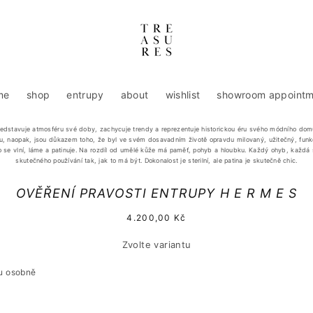
me
shop
entrupy
about
wishlist
showroom appointm
ředstavuje atmosféru své doby, zachycuje trendy a reprezentuje historickou éru svého módního dom
su, naopak, jsou důkazem toho, že byl ve svém dosavadním životě opravdu milovaný, užitečný, funk
oto se vlní, láme a patinuje. Na rozdíl od umělé kůže má paměť, pohyb a hloubku. Každý ohyb, každá
skutečného používání tak, jak to má být. Dokonalost je sterilní, ale patina je skutečně chic.
t na
OVĚŘENÍ PRAVOSTI ENTRUPY H E R M E S
rmace
uktu
Běžná
4.200,00 Kč
cena
Zvolte variantu