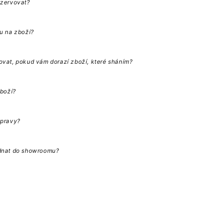
ezervovat?
u na zboží?
vat, pokud vám dorazí zboží, které sháním?
zboží?
opravy?
dnat do showroomu?