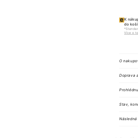
K nákup
do koš
*Standar
Více o t
O nakupov
Doprava a
Prohlédnu
Stav, kon
Následná
S