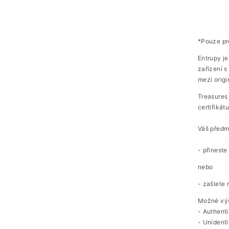
*Pouze pr
Entrupy je
zařízení s
mezi orig
Treasures 
certifikát
Váš předm
- přineste
nebo
- zašlete
Možné výs
- Authent
- Unidenti