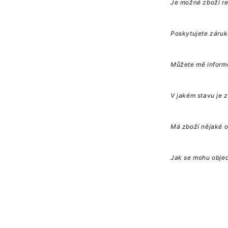
Je možné zboží r
b
a
l
Poskytujete záruk
i
t
e
Můžete mě informo
l
n
ý
V jakém stavu je 
o
b
s
a
Má zboží nějaké 
h
Jak se mohu obje