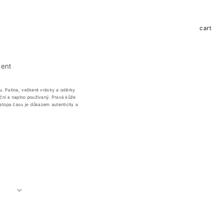
Košík
cart
ent
u. Patina, veškeré vrásky a oděrky
ční a naplno používaný. Pravá kůže
 stopa času je důkazem autenticity a