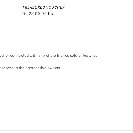
TREASURES VOUCHER
Běžná
Od
2.000,00 Kč
cena
ted, or connected with any of the brands sold or featured.
eserved to their respective owners.