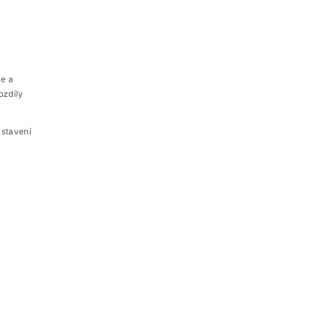
ce a
ozdíly
ystavení