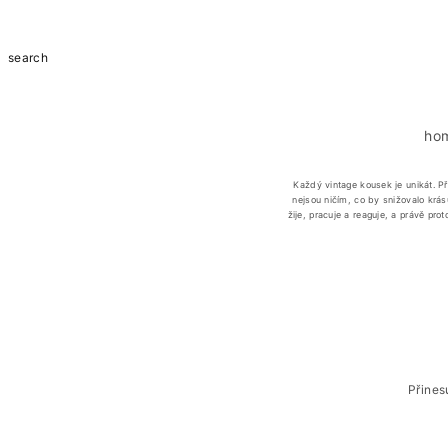
Přejít k
obsahu
search
edání
ho
Každý vintage kousek je unikát. P
nejsou ničím, co by snižovalo krá
žije, pracuje a reaguje, a právě pr
Přejí
info
o
prod