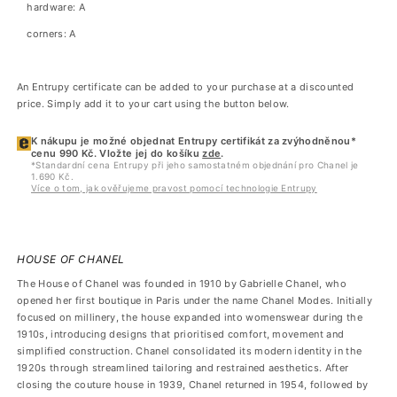
hardware: A
corners: A
An Entrupy certificate can be added to your purchase at a discounted
price. Simply add it to your cart using the button below.
K nákupu je možné objednat Entrupy certifikát za zvýhodněnou*
cenu 990 Kč. Vložte jej do košíku
zde
.
*Standardní cena Entrupy při jeho samostatném objednání pro Chanel je
1.690 Kč.
Více o tom, jak ověřujeme pravost pomocí technologie Entrupy
HOUSE OF CHANEL
The House of Chanel was founded in 1910 by Gabrielle Chanel, who
opened her first boutique in Paris under the name Chanel Modes. Initially
focused on millinery, the house expanded into womenswear during the
1910s, introducing designs that prioritised comfort, movement and
simplified construction. Chanel consolidated its modern identity in the
1920s through streamlined tailoring and restrained aesthetics. After
closing the couture house in 1939, Chanel returned in 1954, followed by