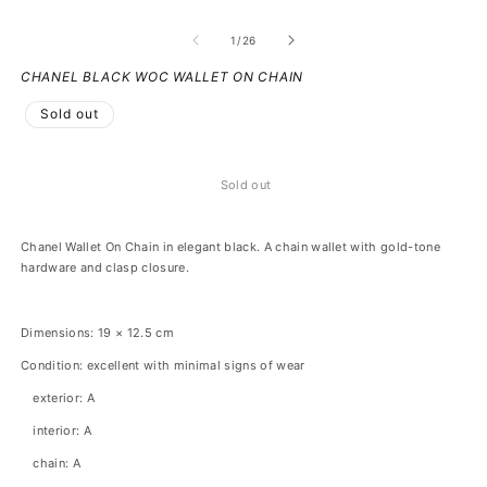
of
1
/
26
CHANEL BLACK WOC WALLET ON CHAIN
Sold out
Sold out
Chanel Wallet On Chain in elegant black. A chain wallet with gold-tone
hardware and clasp closure.
Dimensions: 19 × 12.5 cm
Condition: excellent with minimal signs of wear
exterior: A
interior: A
chain: A