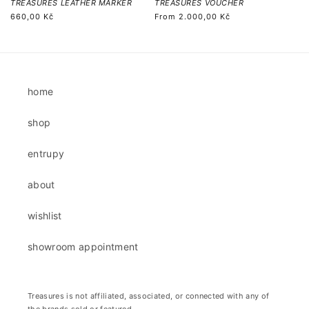
TREASURES LEATHER MARKER
TREASURES VOUCHER
Regular
660,00 Kč
Regular
From
2.000,00 Kč
price
price
home
shop
entrupy
about
wishlist
showroom appointment
Treasures is not affiliated, associated, or connected with any of
the brands sold or featured.