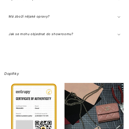
n
t
Má zboží nějaké opravy?
Jak se mohu objednat do showroomu?
Doplňky