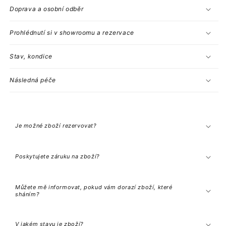
Doprava a osobní odběr
Prohlédnutí si v showroomu a rezervace
Stav, kondice
Následná péče
C
o
l
Je možné zboží rezervovat?
l
a
p
s
Poskytujete záruku na zboží?
i
b
l
e
Můžete mě informovat, pokud vám dorazí zboží, které
c
sháním?
o
n
t
e
V jakém stavu je zboží?