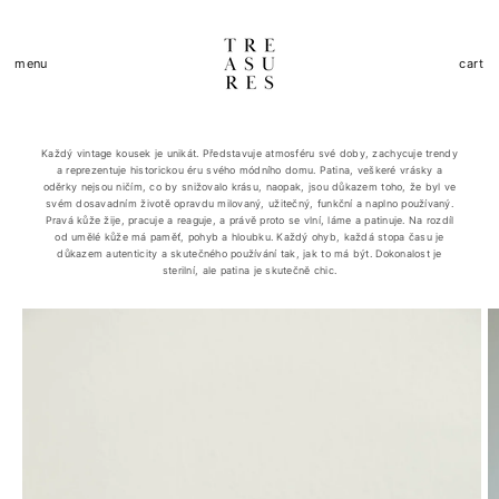
Skip to
content
Cart
menu
cart
Každý vintage kousek je unikát. Představuje atmosféru své doby, zachycuje trendy
a reprezentuje historickou éru svého módního domu. Patina, veškeré vrásky a
oděrky nejsou ničím, co by snižovalo krásu, naopak, jsou důkazem toho, že byl ve
svém dosavadním životě opravdu milovaný, užitečný, funkční a naplno používaný.
Pravá kůže žije, pracuje a reaguje, a právě proto se vlní, láme a patinuje. Na rozdíl
od umělé kůže má paměť, pohyb a hloubku. Každý ohyb, každá stopa času je
důkazem autenticity a skutečného používání tak, jak to má být. Dokonalost je
sterilní, ale patina je skutečně chic.
Skip to
product
information