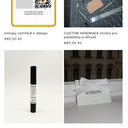
entrupy certifikát k nákupu
CUSTOM HANDMADE Vložka pro
peněženky a řetízek
Regular
990,00 Kč
Regular
880,00 Kč
price
price