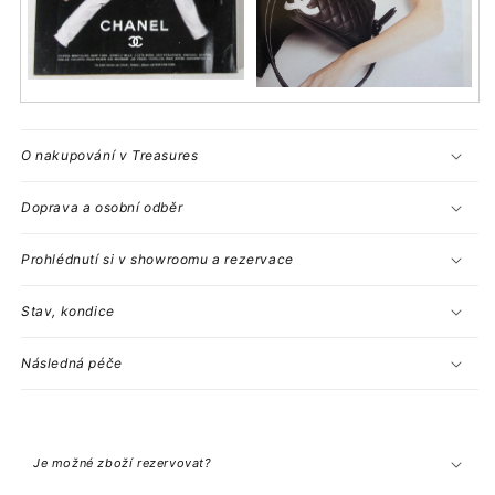
O nakupování v Treasures
Doprava a osobní odběr
Prohlédnutí si v showroomu a rezervace
Stav, kondice
Následná péče
C
o
l
Je možné zboží rezervovat?
l
a