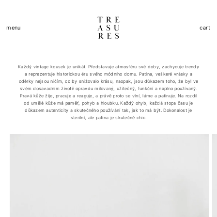
Skip to
content
Cart
menu
cart
Každý vintage kousek je unikát. Představuje atmosféru své doby, zachycuje trendy
a reprezentuje historickou éru svého módního domu. Patina, veškeré vrásky a
oděrky nejsou ničím, co by snižovalo krásu, naopak, jsou důkazem toho, že byl ve
svém dosavadním životě opravdu milovaný, užitečný, funkční a naplno používaný.
Pravá kůže žije, pracuje a reaguje, a právě proto se vlní, láme a patinuje. Na rozdíl
od umělé kůže má paměť, pohyb a hloubku. Každý ohyb, každá stopa času je
důkazem autenticity a skutečného používání tak, jak to má být. Dokonalost je
sterilní, ale patina je skutečně chic.
Skip to
product
information