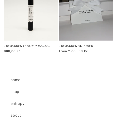
TREASURES LEATHER MARKER
TREASURES VOUCHER
Regular
660,00 Kč
Regular
From
2.000,00 Kč
price
price
home
shop
entrupy
about