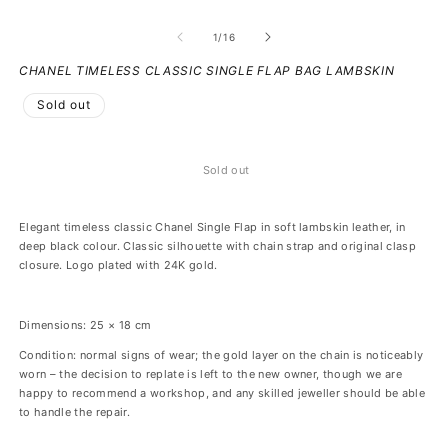
of
1
/
16
CHANEL TIMELESS CLASSIC SINGLE FLAP BAG LAMBSKIN
Sold out
Sold out
Elegant timeless classic Chanel Single Flap in soft lambskin leather, in
deep black colour. Classic silhouette with chain strap and original clasp
closure. Logo plated with 24K gold.
Dimensions: 25 × 18 cm
Condition: normal signs of wear; the gold layer on the chain is noticeably
worn – the decision to replate is left to the new owner, though we are
happy to recommend a workshop, and any skilled jeweller should be able
to handle the repair.