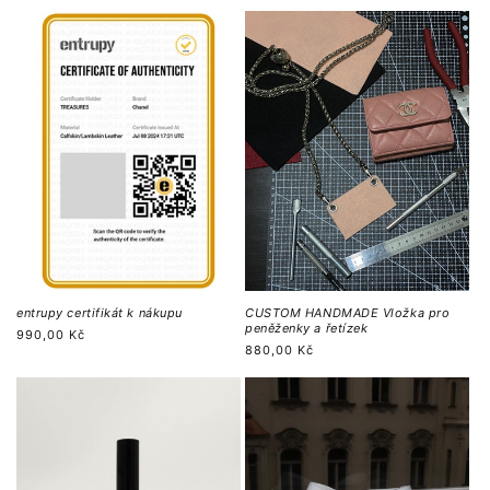
entrupy certifikát k nákupu
CUSTOM HANDMADE Vložka pro
peněženky a řetízek
Regular
990,00 Kč
Regular
880,00 Kč
price
price