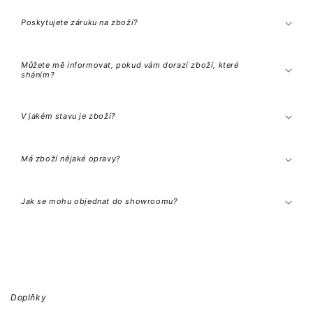
p
s
Poskytujete záruku na zboží?
i
b
l
e
Můžete mě informovat, pokud vám dorazí zboží, které
c
sháním?
o
n
t
e
V jakém stavu je zboží?
n
t
Má zboží nějaké opravy?
Jak se mohu objednat do showroomu?
Doplňky