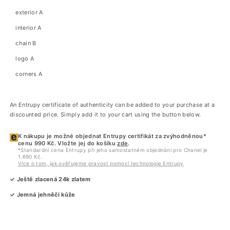
exterior A
interior A
chain B
logo A
corners A
An Entrupy certificate of authenticity can be added to your purchase at a
discounted price. Simply add it to your cart using the button below.
K nákupu je možné objednat Entrupy certifikát za zvýhodněnou*
cenu 990 Kč. Vložte jej do košíku
zde
.
*Standardní cena Entrupy při jeho samostatném objednání pro Chanel je
1.690 Kč.
Více o tom, jak ověřujeme pravost pomocí technologie Entrupy
✓ Ještě zlacená 24k zlatem
✓ Jemná jehněčí kůže