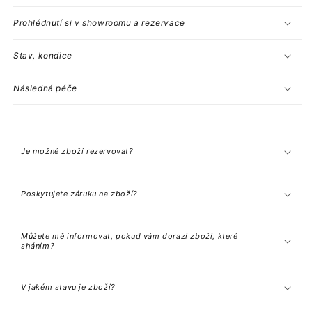
Prohlédnutí si v showroomu a rezervace
Stav, kondice
Následná péče
C
o
l
Je možné zboží rezervovat?
l
a
p
s
Poskytujete záruku na zboží?
i
b
l
e
Můžete mě informovat, pokud vám dorazí zboží, které
c
sháním?
o
n
t
e
V jakém stavu je zboží?
n
t