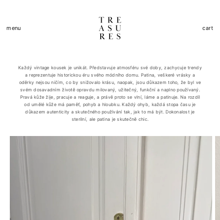
Skip to
content
Cart
menu
cart
Každý vintage kousek je unikát. Představuje atmosféru své doby, zachycuje trendy
a reprezentuje historickou éru svého módního domu. Patina, veškeré vrásky a
oděrky nejsou ničím, co by snižovalo krásu, naopak, jsou důkazem toho, že byl ve
svém dosavadním životě opravdu milovaný, užitečný, funkční a naplno používaný.
Pravá kůže žije, pracuje a reaguje, a právě proto se vlní, láme a patinuje. Na rozdíl
od umělé kůže má paměť, pohyb a hloubku. Každý ohyb, každá stopa času je
důkazem autenticity a skutečného používání tak, jak to má být. Dokonalost je
sterilní, ale patina je skutečně chic.
Skip to
product
information