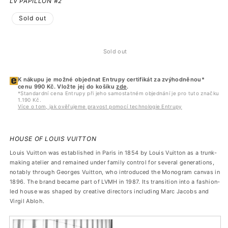
LV PAPILLON #2
Sold out
Sold out
K nákupu je možné objednat Entrupy certifikát za zvýhodněnou*
cenu 990 Kč. Vložte jej do košíku
zde
.
*Standardní cena Entrupy při jeho samostatném objednání je pro tuto značku
1.190 Kč.
Více o tom, jak ověřujeme pravost pomocí technologie Entrupy
HOUSE OF LOUIS VUITTON
Louis Vuitton was established in Paris in 1854 by Louis Vuitton as a trunk-
making atelier and remained under family control for several generations,
notably through Georges Vuitton, who introduced the Monogram canvas in
1896. The brand became part of LVMH in 1987. Its transition into a fashion-
led house was shaped by creative directors including Marc Jacobs and
Virgil Abloh.