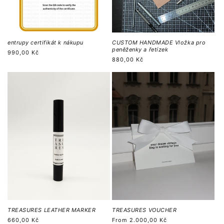
entrupy certifikát k nákupu
CUSTOM HANDMADE Vložka pro
peněženky a řetízek
Regular
990,00 Kč
Regular
880,00 Kč
price
price
TREASURES LEATHER MARKER
TREASURES VOUCHER
Regular
660,00 Kč
Regular
From
2.000,00 Kč