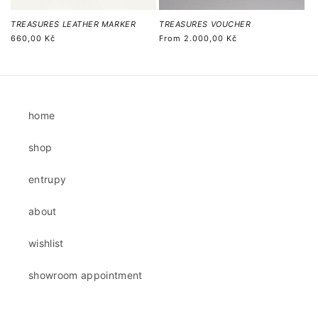
TREASURES LEATHER MARKER
TREASURES VOUCHER
Regular
660,00 Kč
Regular
From
2.000,00 Kč
price
price
home
shop
entrupy
about
wishlist
showroom appointment