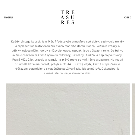
Skip to
content
Cart
menu
cart
Každý vintage kousek je unikát. Představuje atmosféru své doby, zachycuje trendy
a reprezentuje historickou éru svého módního domu. Patina, veškeré vrásky a
oděrky nejsou ničím, co by snižovalo krásu, naopak, jsou důkazem toho, že byl ve
svém dosavadním životě opravdu milovaný, užitečný, funkční a naplno používaný.
Pravá kůže žije, pracuje a reaguje, a právě proto se vlní, láme a patinuje. Na rozdíl
od umělé kůže má paměť, pohyb a hloubku. Každý ohyb, každá stopa času je
důkazem autenticity a skutečného používání tak, jak to má být. Dokonalost je
sterilní, ale patina je skutečně chic.
Skip to
product
information