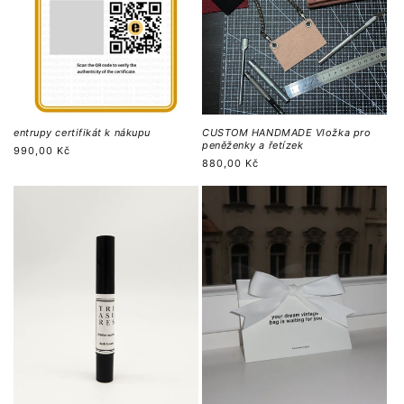
entrupy certifikát k nákupu
CUSTOM HANDMADE Vložka pro
peněženky a řetízek
Regular
990,00 Kč
Regular
880,00 Kč
price
price