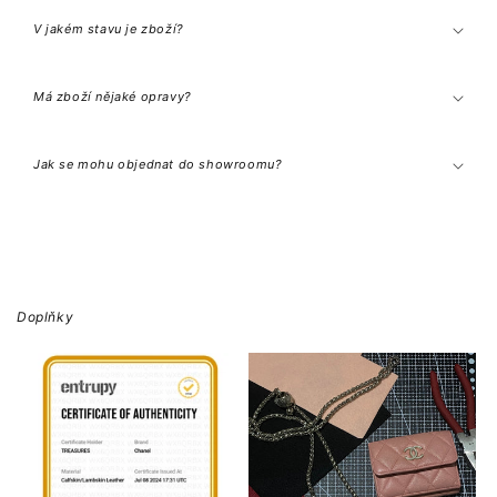
t
e
V jakém stavu je zboží?
n
t
Má zboží nějaké opravy?
Jak se mohu objednat do showroomu?
Doplňky