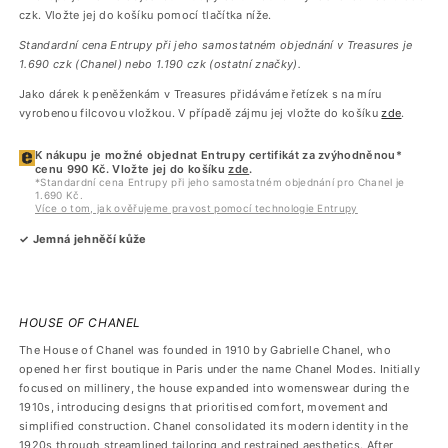
czk. Vložte jej do košíku pomocí tlačítka níže.
Standardní cena Entrupy při jeho samostatném objednání v Treasures je
1.690 czk (Chanel) nebo 1.190 czk (ostatní značky).
Jako dárek k peněženkám v Treasures přidáváme řetízek s na míru
vyrobenou filcovou vložkou. V případě zájmu jej vložte do košíku
zde
.
K nákupu je možné objednat Entrupy certifikát za zvýhodněnou*
cenu 990 Kč. Vložte jej do košíku
zde
.
*Standardní cena Entrupy při jeho samostatném objednání pro Chanel je
1.690 Kč.
Více o tom, jak ověřujeme pravost pomocí technologie Entrupy
✓ Jemná jehněčí kůže
HOUSE OF CHANEL
The House of Chanel was founded in 1910 by Gabrielle Chanel, who
opened her first boutique in Paris under the name Chanel Modes. Initially
focused on millinery, the house expanded into womenswear during the
1910s, introducing designs that prioritised comfort, movement and
simplified construction. Chanel consolidated its modern identity in the
1920s through streamlined tailoring and restrained aesthetics. After