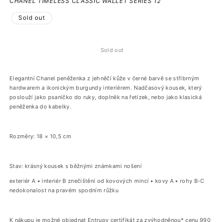
CHANEL TIMELESS CLASSIC WALLET SERIES 12
Sold out
Sold out
Elegantní Chanel peněženka z jehněčí kůže v černé barvě se stříbrným
hardwarem a ikonickým burgundy interiérem. Nadčasový kousek, který
poslouží jako psaníčko do ruky, doplněk na řetízek, nebo jako klasická
peněženka do kabelky.
Rozměry: 18 × 10,5 cm
Stav: krásný kousek s běžnými známkami nošení
exteriér A • interiér B znečištění od kovových mincí • kovy A • rohy B-C
nedokonalost na pravém spodním růžku
K nákupu je možné objednat Entrupy certifikát za zvýhodněnou* cenu 990