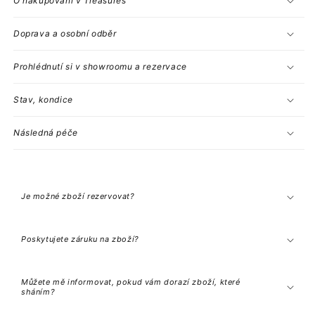
O nakupování v Treasures
Doprava a osobní odběr
Prohlédnutí si v showroomu a rezervace
Stav, kondice
Následná péče
C
o
l
Je možné zboží rezervovat?
l
a
p
s
Poskytujete záruku na zboží?
i
b
l
e
Můžete mě informovat, pokud vám dorazí zboží, které
c
sháním?
o
n